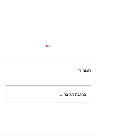
תגובות
כתיבת תגובה...
קול קורא לתערוכת הדפסים
בנושא "חיי הלילה
היפואיים"