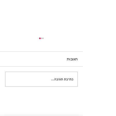
תגובות
כתיבת תגובה...
קול קורא לתערוכת הדפסים
בנושא "חיי הלילה
היפואיים"