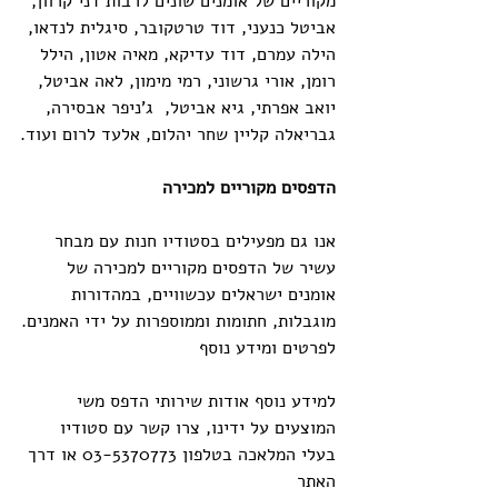
מקוריים של אומנים שונים לרבות דני קרוון, 
אביטל כנעני, דוד טרטקובר, סיגלית לנדאו, 
הילה עמרם, דוד עדיקא, מאיה אטון, הילל 
רומן, אורי גרשוני, רמי מימון, לאה אביטל, 
יואב אפרתי, גיא אביטל,  ג'ניפר אבסירה, 
גבריאלה קליין שחר יהלום, אלעד לרום ועוד.
הדפסים מקוריים למכירה
אנו גם מפעילים בסטודיו חנות עם מבחר 
עשיר של הדפסים מקוריים למכירה של 
אומנים ישראלים עכשוויים, במהדורות 
מוגבלות, חתומות וממוספרות על ידי האמנים.
לפרטים ומידע נוסף
למידע נוסף אודות שירותי הדפס משי 
המוצעים על ידינו, צרו קשר עם סטודיו 
בעלי המלאכה בטלפון 03-5370773 או דרך 
האתר