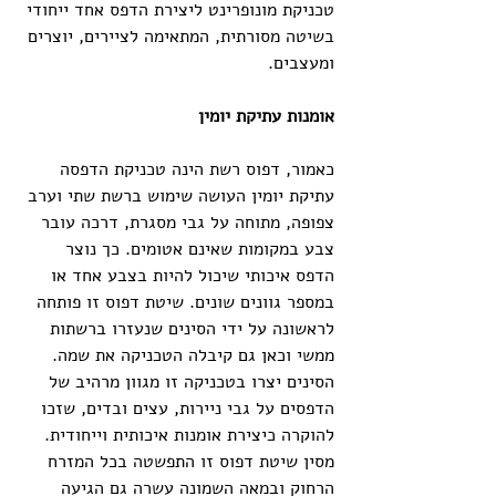
טכניקת מונופרינט ליצירת הדפס אחד ייחודי 
בשיטה מסורתית, המתאימה לציירים, יוצרים 
ומעצבים.
אומנות עתיקת יומין
כאמור, דפוס רשת הינה טכניקת הדפסה 
עתיקת יומין העושה שימוש ברשת שתי וערב 
צפופה, מתוחה על גבי מסגרת, דרכה עובר 
צבע במקומות שאינם אטומים. כך נוצר 
הדפס איכותי שיכול להיות בצבע אחד או 
במספר גוונים שונים. שיטת דפוס זו פותחה 
לראשונה על ידי הסינים שנעזרו ברשתות 
ממשי וכאן גם קיבלה הטכניקה את שמה. 
הסינים יצרו בטכניקה זו מגוון מרהיב של 
הדפסים על גבי ניירות, עצים ובדים, שזכו 
להוקרה כיצירת אומנות איכותית וייחודית. 
מסין שיטת דפוס זו התפשטה בכל המזרח 
הרחוק ובמאה השמונה עשרה גם הגיעה 