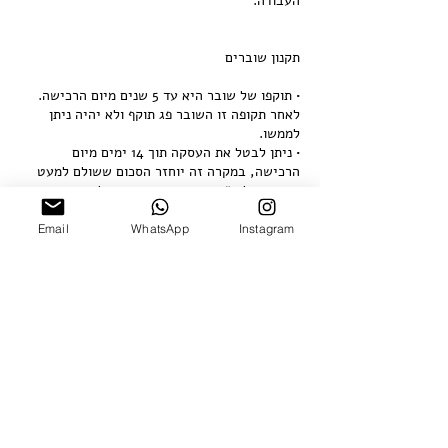
• תוקפו של שובר היא עד 5 שנים מיום הרכישה.
לאחר תקופה זו השובר פג תוקף ולא יהיה ניתן
• ניתן לבטל את העסקה תוך 14 ימים מיום
הרכישה, במקרה זה יוחזר הסכום ששולם למעט
דמי ביטול ע״ס 55 ₪, במידה והתשלום בוצע
באשראי, יחויבו גם דמי סליקת חברת האשראי
עבור העסקה המקורית. לאחר מכן לא יהיה ניתן
Email
WhatsApp
Instagram
לבטל את העסקה.
פרטי איש הקשר
Nitsana Street 15, Tel Aviv, Israel
+97235370773
office@hamelaha.co.il