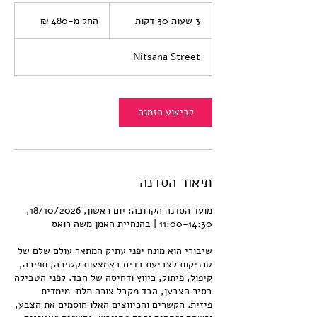
החל
מ-480
3 שעות 30 דקות
3
החל מ-‏480 ‏₪
שקלים
חדשים
ש
ע
Nitsana Street
ו
ת
3
0
לביצוע הזמנה
ד
ק
ו
ת
תיאור הסדנה
מועד הסדנה הקרובה: יום ראשון, 18/10/2026,
שיבורי הוא מונח יפני עתיק המתאר עולם שלם של
טכניקות לצביעת בדים באמצעות קשירה, תפירה,
קיפול, פיתול, כיווץ ודחיסה של הבד. לפני הטבילה
בסיר הצבען, הבד מקבל צורה תלת-מימדית
פיזית. הקשרים והכיווצים האלו חוסמים את הצבע,