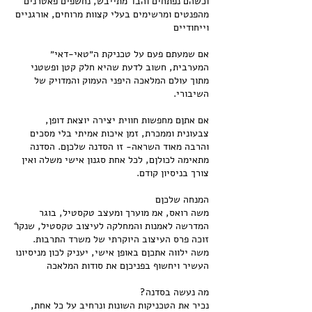
וכשהם נפתחים והבד מתייבש, נחשפים פאטרנים
מהפנטים ומרשימים בעלי קצוות מרוחים, אורגניים
אם שמעתם פעם על טכניקת ה״טאי-דאי״
המערבית, חשוב לדעת שהיא חלק קטן ופשטני
מתוך עולם המלאכה היפני העמוק והמדויק של
אם אתןם מחפשות חווית יצירה יוצאת דופן,
צבעונית וממכרת, זמן איכות אמיתי בלי מסכים
והרבה מאוד השראה- זו הסדנה שלכןם. הסדנה
מתאימה לכולןם, לכל אחת סגנון אישי משלה ואין
משה רואס, אמ מוערך ומעצב טקסטיל, בוגר
המדרשה לאמנות והמחלקה לעיצוב טקסטיל, שנקרֿ
זוכה פרס העיצוב היוקרתי של משרד התרבות.
משה ילווה אתכןם באופן אישי, יעניק לכון מניסיונו
נכיר את הטכניקות השונות ונרחיב על כל אחת,