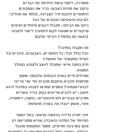
נרקוך את סודות הצבען: נכיר את המתכונים
והחומרים להכנת סיר הצביעה, ונלמד את תהליכי
ניקח את הביתה: תקבלו דגשים מיוחדים וטיפים
פרקטיים שיאפשרו לכןם להמשיך ליצור ולצבוע
הכל כולל הכל: כל החומרים, הצבענים, סינרים וכל
תיק כותנה אישי שתוכלו לעצב ולצבוע במהלך
מפיחים חיים בארון (הבונוס שלכןם): אתןם
מוזמנות חהביא איתכןם מהבית עוד שני פריטי
לבוש/טקסטיל נוספים שתרצו לצבוע בסדנה! (דגש
חשוב: יש להביא פריטים בגוון בהיר עשויים
מסיבים טבעיים ולא סינטטיים- כותנה, ויסקוזה,
זוהי חוויה נדירה בהזמנה מראש: בשל האופי
המיוחד של הסדנה והעובדה שהיא מתקיימת רק
פעם בארבעה חודשים, מספר המקומות מוגבל
בהחלט. המחיר כולל הדרכת אמן ואת כל החומרים