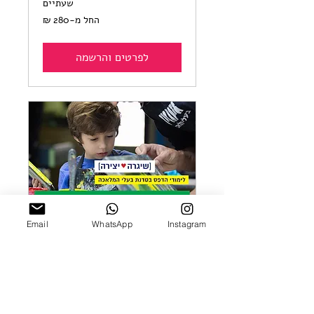
שעתיים
החל
החל מ-‏280 ‏₪
מ-280
שקלים
חדשים
לפרטים והרשמה
Email
WhatsApp
Instagram
טעימות דפוס רשת הורה
וילד | גיל 5-10
זמן איכות צבעוני: שעתיים של
חוויה משותפת להורים וילדים.
מעצבים, מדפיסים יחד ומלכלכים