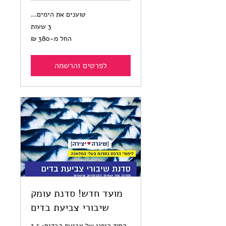
טוענים את הימים...
3 שעות
החל
החל מ-‏380 ‏₪
מ-380
שקלים
חדשים
לפרטים והרשמה
מועד חדש! סדנת עומק
שיבורי צביעת בדים
הסוד היפני של צביעת הבדים: 3.5