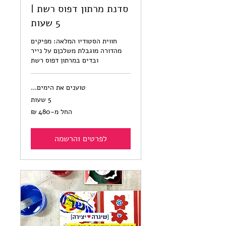
סדנת מרתון דפוס רשת |
5 שעות
חווית הסטודיו המלאה: מפיקים
מהדורה מוגבלת משלכןם על נייר
ובדים במרתון דפוס רשת
טוענים את הימים...
5 שעות
החל
החל מ-‏480 ‏₪
מ-480
שקלים
חדשים
לפרטים והרשמה