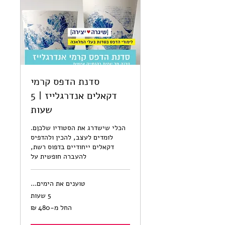
סדנת הדפס קרמי
דקאלים אנדרגלייז | 5
שעות
הכלי שישדרג את הסטודיו שלכןם.
לומדים לעצב, להכין ולהדפיס
דקאלים ייחודיים בדפוס רשת,
להעברה חופשית על
טוענים את הימים...
5 שעות
החל
החל מ-‏480 ‏₪
מ-480
שקלים
חדשים