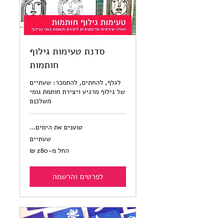
סדנת טעימות גילוף
חותמות
לגלף, להחתים, להתמכר: שעתיים
של גילוף מרגיע ויצירת חותמת גומי
משלכןם
טוענים את הימים...
שעתיים
החל
החל מ-‏280 ‏₪
מ-280
שקלים
חדשים
לפרטים והרשמה