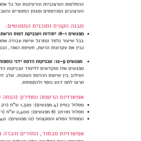
ההחלטות העיצוביות והרעיונות של כל אחת.
העיצובים המודפסים ומגוון החומרים והטכ
מבנה הקורס ותוכנית המפגשים:
מפגשים 1–8: יסודות וטכניקת דפוס הרשת
בכל שיעור נלמד ונתרגל שיטת עבודה אחר
נבין את עקרונות הרשת, חשיפת האור, הכנ
מפגשים 9–12: טכניקות הדפס ידני נוספות ומדיה מעורבת
מפגשים אלו מוקדשים ללימוד טכניקות הדפס
ושילוב בין שיטות ההדפס השונות. שלב ז
תרצו לתת דגש נוסף ולהתמחות.
אפשרויות הרשמה ומחירון (הנחה 
מסלול בסיס (4 מפגשים): 1,320 ש"ח (רק 330 ש"ח למפגש)
מסלול מורחב (8 מפגשים): 2,400 ש"ח (רק 300 ש"ח למפגש!)
המסלול המלא והמקצועי (12 מפגשים): 3,240 ש"ח (רק 270 ש"ח למפגש – החיסכון הכי גדול!)
אפשרויות סבסוד, החזרים והכרה 