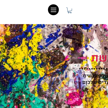
שת
של מפגשים
עדים שלכןם