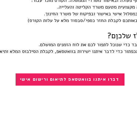
ף פעולה ובאישור משרדי הממשלה. הקורס מוכר עבור:
 מקצועית מטעם משרד הקליטה והעלייה.
מסלול אישי באישור ובפיקוח של משרד החינוך.
כאותכם לקבלת החזר כספי/סבסוד מלא על עלות הקורס)
ז שלכןם?
 כדי שנוכל לתפור לכם את לוח הזמנים המושלם.
כפתור כדי לדבר איתנו ישירות בוואטסאפ, לקבלת הסילבוס המלא ותיא
דברו איתנו בוואטסאפ לתיאום ורישום אישי