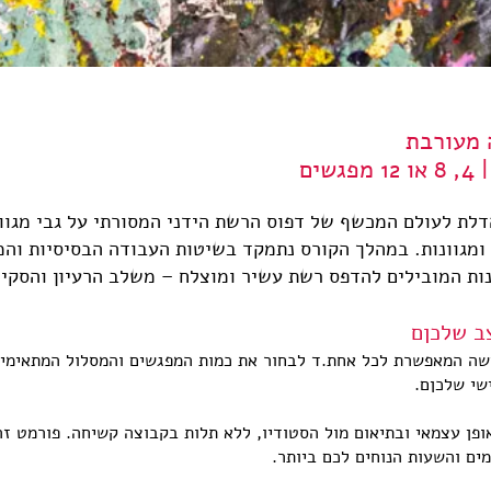
 מעורבת
ים
לת לעולם המכשף של דפוס הרשת הידני המסורתי על גבי מגוון 
ומגוונות.
במהלך הקורס נתמקד בשיטות העבודה הבסיסיות והמ
נות המובילים להדפס רשת עשיר ומוצלח – משלב הרעיון והסקי
צב שלכןם
ישה המאפשרת לכל אחת.ד לבחור את כמות המפגשים והמסלול המתאימים
שי שלכןם.
פן עצמאי ובתיאום מול הסטודיו, ללא תלות בקבוצה קשיחה. פורמט זה
ים והשעות הנוחים לכם ביותר.