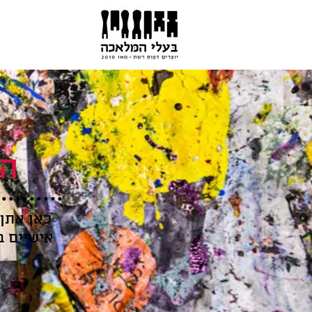
המ
כאן אתן
אישיים ב