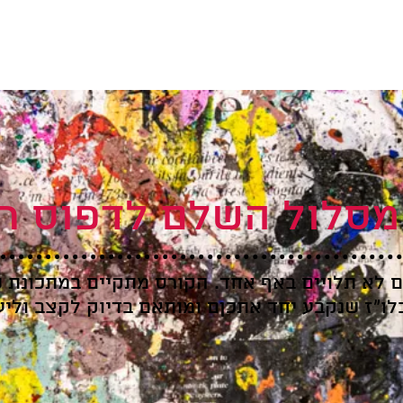
סלול השלם לדפוס ר
ם לא תלויים באף אחד. הקורס מתקיים במתכונת 
לו״ז שנקבע יחד אתכןם ומותאם בדיוק לקצב ולי