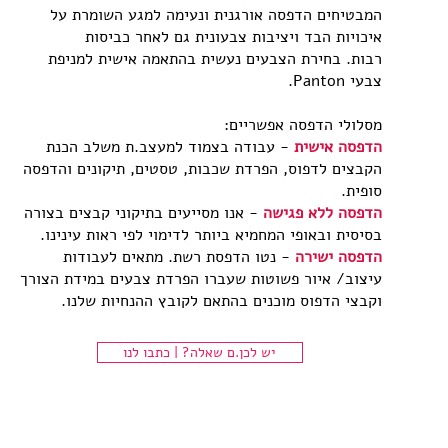
המבטיחים הדפסה אורגנית ונעימה למגע השומרת על
איכויות הבד ויציבות צבעונית גם לאחר כביסות
רבות. בחירת הצבעים נעשית בהתאמה אישית למניפת
צבעי Panton.
מסלולי הדפסה אפשריים:
הדפסה אישית
- עבודה בצמוד למעצב.ת משלב הכנת
הקבצים לדפוס, הפרדת שכבות, טסטים, תיקונים והדפסה
סופית.
הדפסה ללא פגישה
- אנו מסייעים בתיקוני קבצים בצורה
בסיסית ובאופי המחמיא ביותר לדימוי לפי ראות עינינו.
הדפסה ישירה
- נטו הדפסת רשת. מתאים לעבודות
עיצוב/ איור פשוטות שעברו הפרדת צבעים במידת הצורך
וקבצי הדפוס מוכנים בהתאם לקובץ ההנחיות שלנו.
יש לכן.ם שאלה? | כתבו לנו