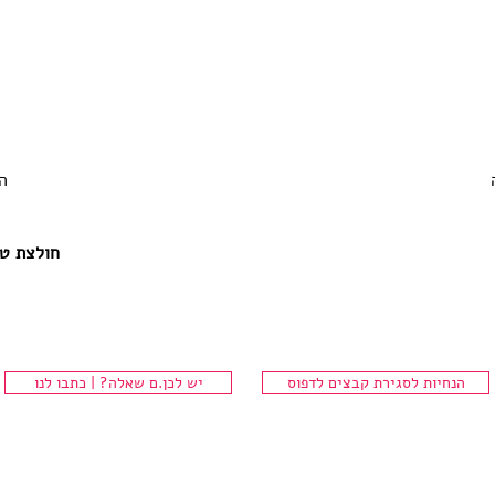
ה
חולצת טי בייסיק 100% כו
הנחיות לסגירת קבצים לדפוס
יש לכן.ם שאלה? | כתבו לנו