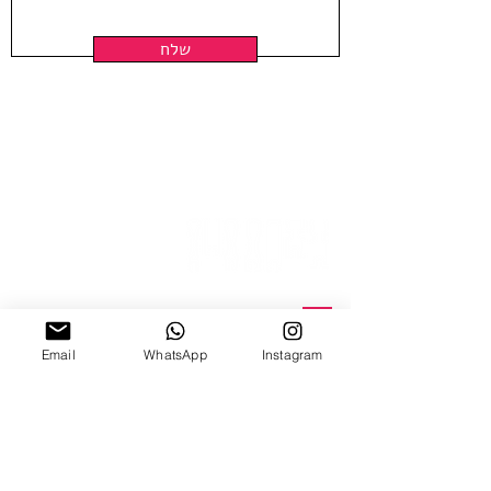
Framing is not included
Shipped in a tube
שלח
ניצנה 15 תל אביב
Email
WhatsApp
Instagram
ב'-ה', 10:00-18:00
ו', 10:00-15:00
צ׳אט וואטצאפ
Email Us