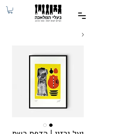
יעל ירזין | הדפס רשת