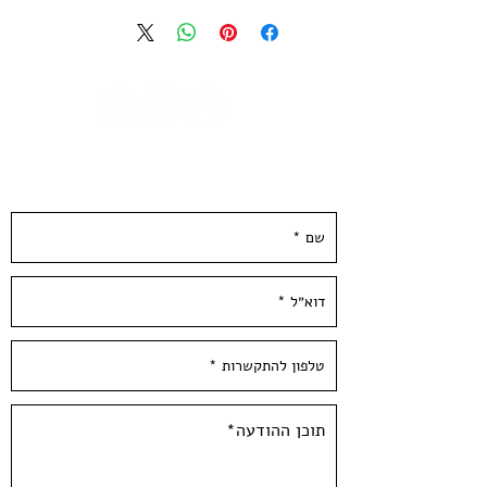
מהדורה מוגבלת של 20 עותקים חתומה
וממוספרת
הודפסה בעבודת יד ע״י האמנית בסטודיו
בעלי המלאכה
גודל נייר 21*29.7 ס״מ | נייר הדפס שירו
300 גר׳ בגוון שנהב
השאירו פרטים ונחזור אליכן.ם ממש בקרוב :)
--
Yael Yarzin - 2023 | Untitled
4 Colors Screen Print
printed on quality 300 gsm ivory
paper
Limited Edition of 20 copies -signed
and numbered by the artist
Paper size: 11.5*8 inch / 29.7*21 cm /
A4
Hand Pulled screen Printed By the
Artist at Hamelaha Workshop