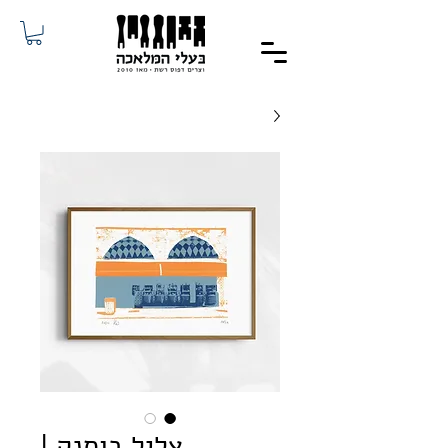
צליל בוסנק |