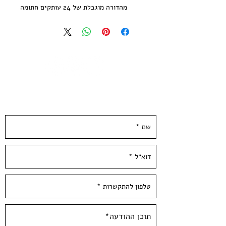
מהדורה מוגבלת של 24 עותקים חתומה
וממוספרת
הודפסה בעבודת יד ע״י האמנית בסטודיו
בעלי המלאכה
גודל נייר 21*29.7 ס״מ | נייר הדפס שירו
300 גר׳ בגוון שנהב
--
השאירו פרטים ונחזור אליכן.ם ממש בקרוב :)
Zlil Busnach 2024 | Abulafia
3 Colors Screen Print
printed on quality 300 gsm ivory
paper
Limited Edition of 20 copies -signed
and numbered by the artist
Paper size: 11.5*8 inch / 29.7*21 cm /
A4
Hand Pulled screen Printed By the
Artists at Hamelaha Workshop