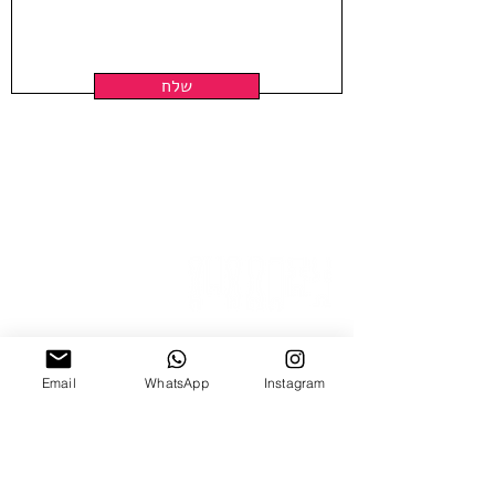
Framing is not included
Shipped in a tube
שלח
ניצנה 15 תל אביב
Email
WhatsApp
Instagram
ב'-ה', 10:00-18:00
ו', 10:00-15:00
צ׳אט וואטצאפ
Email Us