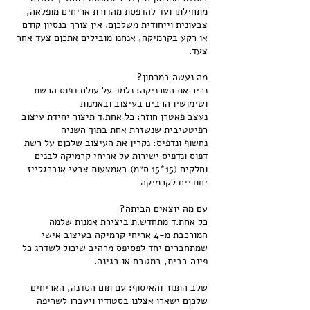
מתחילתו ועד להדפסת מהדורת אריחים מופלאה,
צבעונית וייחודית משלכןם. אין צורך בנסיון קודם
או רקע בקרמיקה, אנחנו מובילים אתכןם צעד אחר
נכיר את הטכניקה: נלמד על עולם דפוס הרשת
נעצב פאטרן חוזר: כל אחת.ד תיצור יחידת עיצוב
נחשוף ונדפיס: נקרין את העיצוב שלכןם על רשת
דפוס ונדפיס ישירות על אריחי קרמיקה לבנים
וחלקים (15*15 ס״מ) באמצעות צבעי אוברגלייז
כל אחת.ד מתחדש.ת ביצירת אמנות שלמה
שמתחברים יחד לפסיפס מרהיב שיכול לשדרג כל
שלב התנור והאיסוף: עם תום הסדנה, האריחים
שלכןם ישארו אצלנו בסטודיו ויעברו לשריפה