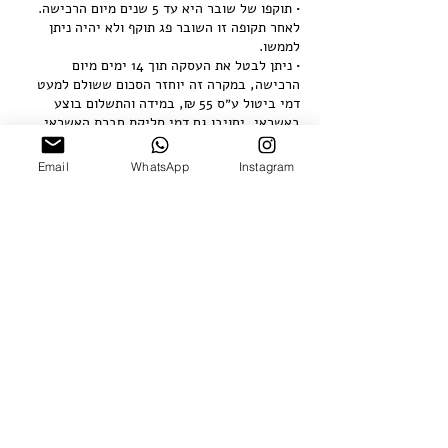
• תוקפו של שובר היא עד 5 שנים מיום הרכישה.
לאחר תקופה זו השובר פג תוקף ולא יהיה ניתן
• ניתן לבטל את העסקה תוך 14 ימים מיום
הרכישה, במקרה זה יוחזר הסכום ששולם למעט
דמי ביטול ע״ס 55 ₪, במידה והתשלום בוצע
באשראי, יחויבו גם דמי סליקת חברת האשראי
עבור העסקה המקורית. לאחר מכן לא יהיה ניתן
לבטל את העסקה.
Email
WhatsApp
Instagram
פרטי איש הקשר
Nitsana Street 15, Tel Aviv, Israel
+97235370773
office@hamelaha.co.il