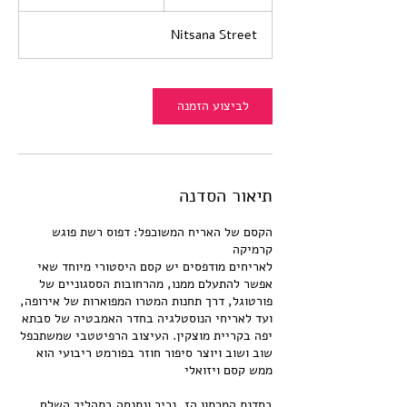
חדשים
ש
ע
Nitsana Street
ו
ת
לביצוע הזמנה
תיאור הסדנה
הקסם של האריח המשוכפל: דפוס רשת פוגש
לאריחים מודפסים יש קסם היסטורי מיוחד שאי
אפשר להתעלם ממנו, מהרחובות הססגוניים של
פורטוגל, דרך תחנות המטרו המפוארות של אירופה,
ועד לאריחי הנוסטלגיה בחדר האמבטיה של סבתא
יפה בקריית מוצקין. העיצוב הרפיטטבי שמשתכפל
שוב ושוב ויוצר סיפור חוזר בפורמט ריבועי הוא
בסדנת המרתון הז, נכיר ונתנסה בתהליך השלם