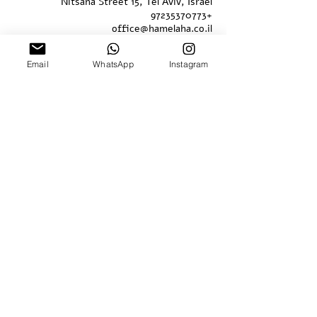
Nitsana Street 15, Tel Aviv, Israel
+97235370773
office@hamelaha.co.il
Email
WhatsApp
Instagram
השאירו פרטים ונחזור אליכן.ם ממש בקרוב :)