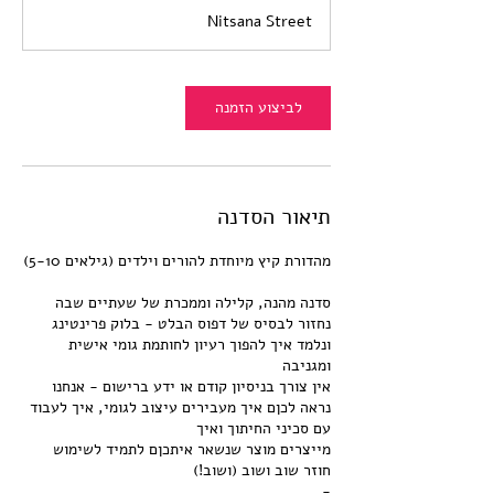
ת
Nitsana Street
י
י
ם
לביצוע הזמנה
תיאור הסדנה
סדנה מהנה, קלילה וממכרת של שעתיים שבה
ונלמד איך להפוך רעיון לחותמת גומי אישית
אין צורך בניסיון קודם או ידע ברישום - אנחנו
נראה לכןם איך מעבירים עיצוב לגומי, איך לעבוד
מייצרים מוצר שנשאר איתכןם לתמיד לשימוש