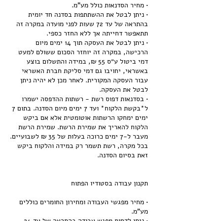
• ניתן לבטל את ההשתתפות בסדנה חד יומית
בהתראה של עד 72 שעות לפני מועדה במקרה זה
• ניתן לבטל את העסקה תוך 14 ימים מיום
הרכישה, במקרה זה יוחזר הסכום ששולם למעט
דמי ביטול ע״ס 55 ₪, במידה והתשלום בוצע
באשראי, יחויבו גם דמי סליקת חברת האשראי
עבור העסקה המקורית. לאחר מכן לא יהיה ניתן
• בסדנאות דפוס רשת - רשתות ההדפסה ישמרו
ל*בקשת הלקוח* ועד 7 ימים מיום הסדנה. בתום 7
ימים ימחקו הרשתות אוטומטית אלא אם ביקש
הלקוח להאריך את שמירת הרשת. שמירת הרשת
מעבר ל-7 ימים כרוכה בעלות של 35 ₪ לשבועיים.
בכל מקרה, רשת תשמר רק במידה והלקוח ביקש
• מחיר מפגשי העבודה ומחירון החומרים כוללים
• ניתן לדחות מפגש עבודה בהתראה של עד 24