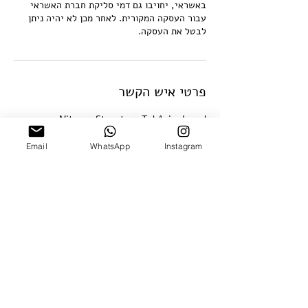
באשראי, יחויבו גם דמי סליקת חברת האשראי
עבור העסקה המקורית. לאחר מכן לא יהיה ניתן
לבטל את העסקה.
פרטי איש הקשר
Nitsana Street 15, Tel Aviv, Israel
+97235370773
office@hamelaha.co.il
Email
WhatsApp
Instagram