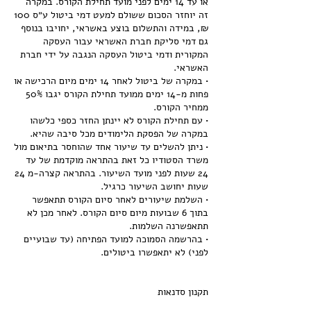
או עד 14 ימים לפני מועד תחילת הקורס. במקרה
זה יוחזר הסכום ששולם למעט דמי ביטול ע״ס 100
₪, במידה והתשלום בוצע באשראי, יחויבו בנוסף
גם דמי סליקת חברת האשראי עבור העסקה
המקורית ודמי ביטול העסקה הנגבה על ידי חברת
• במקרה של ביטול לאחר 14 ימים מיום הרכישה או
פחות מ-14 ימים ממועד תחילת הקורס יגבו 50%
• עם תחילת הקורס לא יינתן החזר כספי כלשהו
• ניתן להשלים עד שיעור אחד שהוחסר בתיאום מול
משרד הסטודיו כל זאת בהתראה מוקדמת של עד
24 שעות לפני מועד השיעור. בהתראה קצרה-מ 24
• השלמת שיעורים לאחר סיום הקורס תתאפשר
בתוך 6 שבועות מיום סיום הקורס. לאחר מכן לא
• בהרשמה הסמוכה למועד הפתיחה (עד שבועיים