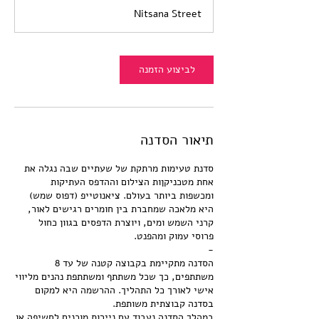
ת
Nitsana Street
י
י
ם
לביצוע הזמנה
תיאור הסדנה
סדנת טעימות מרתקת של שעתיים שבה נגלה את
אחת מטכניקןות הצילום וההדפס העתיקות
ומכשפות ביותר בעולם. ציאנוטייפ (דפוס שמש)
היא מלאכה שמחברת בין חומרים רגישים לאור,
קרני השמש ומים, ויוצרת הדפסים בגוון כחול
הסדנה מתקיימת בקבוצה קטנה של עד 8
משתתפים, כך שכל משתתף ומשתתפת נהנים מליווי
אישי לאורך כל התהליך. ההרשמה היא למקום
במהלך הסדנה נעבוד עם ניירות מוכנים לחשיפה או