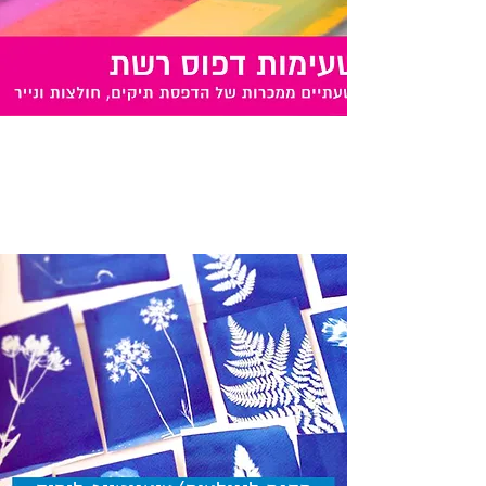
סדנת טעימות
זוגית
532 ₪