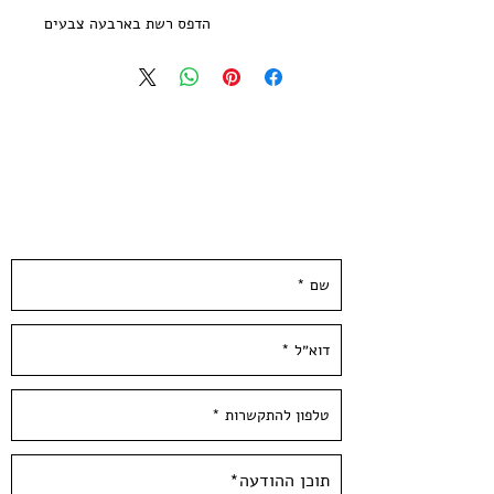
הדפס רשת בארבעה צבעים
מהדורה מוגבלת של 16 עותקים חתומה
וממוספרת
הודפסה ע״י האמן בסטודיו בעלי המלאכה
גודל נייר 21*29.7 ס״מ | נייר הדפס שירו
300 גר׳ בגוון שנהב
--
השאירו פרטים ונחזור אליכן.ם ממש בקרוב :)
Jonathan Katz - 2022
4 Colors Screen Print
printed on quality 300 gsm ivory
paper
Limited Edition of 16 copies -signed
and numbered by the artist
Paper size: 11.5*8 inch / 29.7*21 cm /
A4