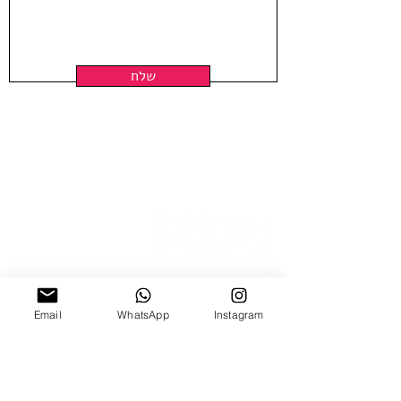
Hand Pulled screen Printed By the
Artist at Hamelaha Workshop
Framing is not included
Shipped in a tube
שלח
ניצנה 15 תל אביב
Email
WhatsApp
Instagram
ב'-ה', 10:00-18:00
ו', 10:00-15:00
צ׳אט וואטצאפ
Email Us