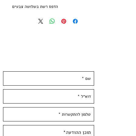
הדפס רשת בשלושה צבעים
מהדורה מוגבלת של 20 עותקים חתומה
וממוספרת
הודפסה ע״י האמן בסטודיו בעלי המלאכה
גודל נייר 21*29.7 ס״מ | נייר הדפס שירו
300 גר׳ בגוון שנהב
--
השאירו פרטים ונחזור אליכן.ם ממש בקרוב :)
Nur Patishi - 2022
3 Colors Screen Print
printed on quality 300 gsm ivory
paper
Limited Edition of 20 copies -signed
and numbered by the artist
Paper size: 11.5*8 inch / 29.7*21 cm /
A4