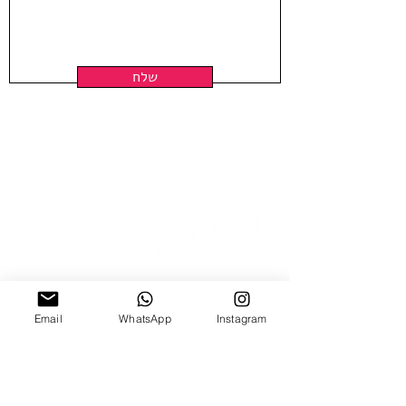
Hand Pulled screen Printed By the
Artist at Hamelaha Workshop
Framing is not included
Shipped in a tube
שלח
ניצנה 15 תל אביב
Email
WhatsApp
Instagram
ב'-ה', 10:00-18:00
ו', 10:00-15:00
צ׳אט וואטצאפ
Email Us