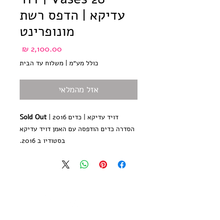
עדיקא | הדפס רשת
מונופרינט
מחיר
כולל מע״מ
|
משלוח עד הבית
אזל מהמלאי
דויד עדיקא | כדים 2016 |
Sold Out
הסדרה כדים הודפסה עם האמן דויד עדיקא
בסטודיו ב 2016.
כל הדפס בסדרה יחיד במינו - הדפס
מונוטייפ ללא עותקים נוספים, חתום ע״י
האמן
גודל הנייר 35*50 ס״מ, נייר הדפס אורגני,
300 גר