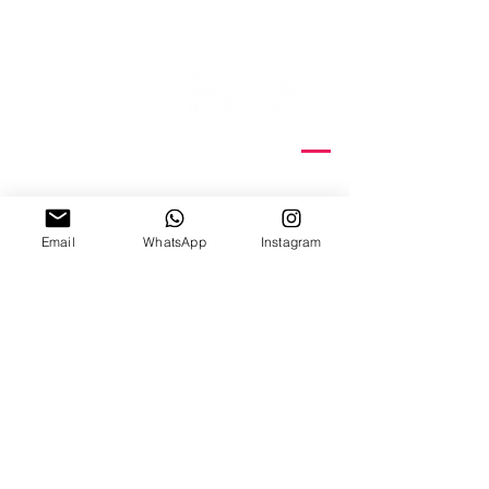
ניצנה 15 תל אביב
ב'-ה', 10:00-18:00
ו', 10:00-15:00
Email
WhatsApp
Instagram
צ׳אט וואטצאפ
Email Us
קורסי דפוס רשת
הדפסת תיקי כותנה
סדנאות
הדפסת חולצות
קבוצות
הדפסת עבודות נייר