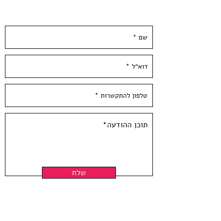
הודפס ידנית בסטודיו בעלי המלאכה
השאירו פרטים ונחזור אליכן.ם ממש בקרוב :)
*לא כולל מיסגור*
David Adika - Kadim - 2016 | Sold
Out
The Kadim- vasesseries was printed
with the artist in the studio in 2016.
The series includes monotype
prints, with each print unique with
no additional copies.
Paper size: 20*13 inch / 50*35 cm,
300 gr'
Hand Pulled screen Printed at
Hamelaha Workshop S
Framing is not included
שלח