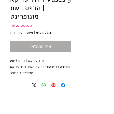
| הדפס רשת
מונופרינט
מחיר
כולל מע״מ
|
משלוח עד הבית
אזל מהמלאי
דויד עדיקא | כדים 2016
הסדרה כדים הודפסה עם האמן דויד עדיקא
בסטודיו ב 2016.
כל הדפס בסדרה יחיד במינו - הדפס
מונוטייפ ללא עותקים נוספים, חתום ע״י
האמן
גודל הנייר 35*50 ס״מ, נייר הדפס אורגני,
300 גר