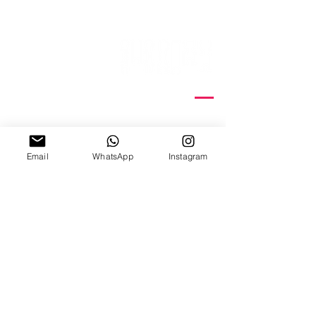
ניצנה 15 תל אביב
ב'-ה', 10:00-18:00
ו', 10:00-15:00
Email
WhatsApp
Instagram
צ׳אט וואטצאפ
Email Us
קורסי דפוס רשת
הדפסת תיקי כותנה
סדנאות
הדפסת חולצות
קבוצות
הדפסת עבודות נייר