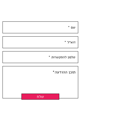
David Tartakover - Sabra -2013
Two colors Screen print
השאירו פרטים ונחזור אליכן.ם ממש בקרוב :)
Limited edition of 50 copies signed
and numbered by the artist
Paper size: 13*10 inch /35*25cm,
300 gr'
Hand Pulled screen Printed at
Hamelaha Workshop
Framing is not included
שלח