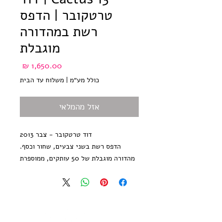
טרטקובר | הדפס
רשת במהדורה
מוגבלת
מחיר
כולל מע״מ
|
משלוח עד הבית
אזל מהמלאי
דוד טרטקובר - צבר 2013
הדפס רשת בשני צבעים, שחור וכסף.
מהדורה מוגבלת של 50 עותקים, ממוספרת
וחתומה על ידי האמן
גודל נייר: 25*35 ס״מ, נייר הדפס אורגני
300 גר׳ בגוון שנהב
לא כולל מיסגור