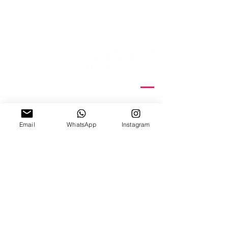
ניצנה 15 תל אביב
ב'-ה', 10:00-18:00
ו', 10:00-15:00
Email
WhatsApp
Instagram
צ׳אט וואטצאפ
Email Us
קורסי דפוס רשת
הדפסת תיקי כותנה
סדנאות
הדפסת חולצות