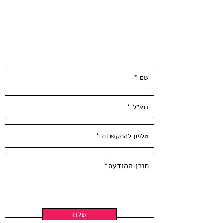
Framing is not includedShippes in a 
tube
השאירו פרטים ונחזור אליכן.ם ממש בקרוב :)
שלח