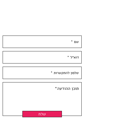
Hamelaha Workshop
Framing is not includedShippes in a 
tube
השאירו פרטים ונחזור אליכן.ם ממש בקרוב :)
שלח