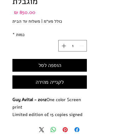
מוגבלת
מחיר
כולל מע״מ
|
משלוח עד הבית
כמות
*
הוספה לסל
לקנייה מהירה
Guy Avital - 2012
One color Screen 
print
Limited edition of 15 copies signed 
and numbered by the artist
Paper size: 22*30 inch / 56*76 cm, 
250 gr'Hand Pulled screen Printed at 