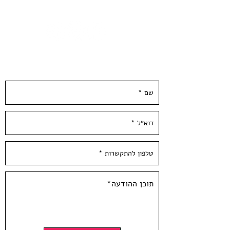
250 גרם.
גודל הנייר 50*27 ס״מ
הודפס ידנית בסטודיו בעלי המלאכה
השאירו פרטים ונחזור אליכן.ם ממש בקרוב :)
*לא כולל מיסגור*
Jacob Ben Cohen -2020
signed by the
2 colorsScreen print,
artist
Paper size: 11*20 inch / 27*50cm,
250 gr'
Hand Pulled screen Printed at
Hamelaha Workshop
Framing is not included
Shipped in atube