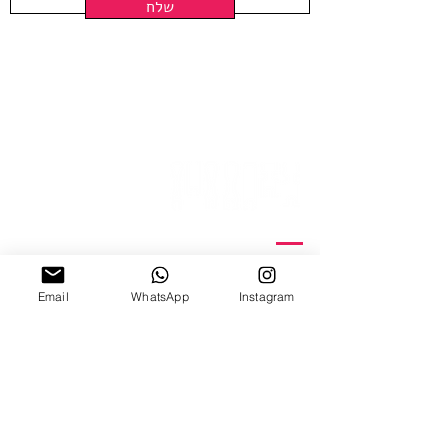
שלח
ניצנה 15 תל אביב
ב'-ה', 10:00-18:00
Email
WhatsApp
Instagram
ו', 10:00-15:00
צ׳אט וואטצאפ
Email Us