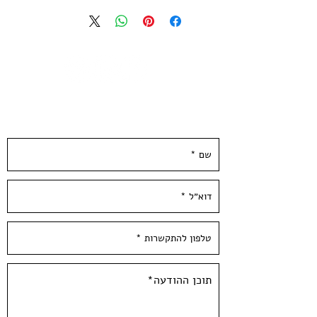
על ידי האמן
מודפס על נייר אורגני איכותי , 250 גרם.
גודל הנייר 35*35 ס״מ
הודפס ידנית בסטודיו בעלי המלאכה
*לא כולל מיסגור*
השאירו פרטים ונחזור אליכן.ם ממש בקרוב :)
Jacob Ben Cohen - 2019
One color Screenprint
Signed by the
artist
Paper size:13.5*13.5inch /35*35cm,
250 gr'
Hand Pulled screen Printed at
Hamelaha Workshop
Framing is not included