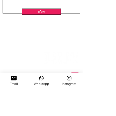
שלח
ניצנה 15 תל אביב
Email
WhatsApp
Instagram
ב'-ה', 10:00-18:00
ו', 10:00-15:00
צ׳אט וואטצאפ
Email Us