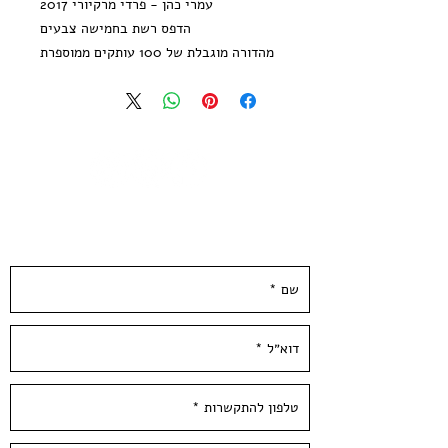
עמרי כהן - פרדי מרקיורי 2017
הדפס רשת בחמישה צבעים
מהדורה מוגבלת של 100 עותקים ממוספרת
וחתומה ע״י האמן
גודל נייר: 25*35 ס״מ, נייר הדפס אורגני
מיוחד, 300 גר׳.
הודפס ידנית בסטודיו בעלי המלאכה
לא כולל מיסגור
Omri Cohen - Freddy Mercury 2017
השאירו פרטים ונחזור אליכן.ם ממש בקרוב :)
Five colors Screen print
Limited edition of 100 copies signed
and numbered by the artist
Paper size: 13*10 inch / 35*25 cm,
300 gr'
Hand Pulled screen Printed at
Hamelaha Workshop
Framing is not included