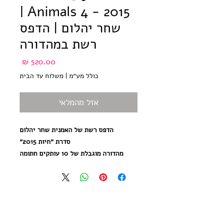
Animals 4 - 2015 |
שחר יהלום | הדפס
רשת במהדורה
מחיר
כולל מע״מ
|
משלוח עד הבית
אזל מהמלאי
הדפס רשת של האמנית שחר יהלום
סדרת ״חיות 2015״
מהדורה מוגבלת של 10 עותקים חתומה
וממוספרת על ידי האמנית
הדפס רשת בצבע אחד על נייר אורגני
מיוחד במשקל 250 גר׳ בגוון שנהב
גודל הנייר 35*50 ס״מ
הודפס ידנית בסטודיו בעלי המלאכה