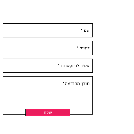
​​​​​​​*לא כולל מיסגור*
השאירו פרטים ונחזור אליכן.ם ממש בקרוב :)
Shahar Yahalom - Animals - 2015
One color Screen print
Limited edition of 10 copies signed
and numbered by the artist
Paper size: 20*13 inch / 50*35 cm,
250 gr'
Hand Pulled screen Printed at
Hamelaha Workshop
Framing is not included
שלח