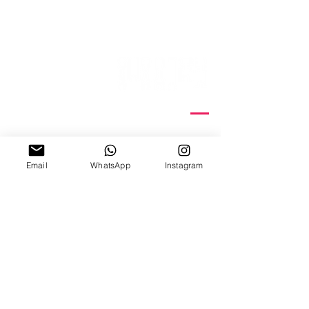
ניצנה 15 תל אביב
ב'-ה', 10:00-18:00
ו', 10:00-15:00
Email
WhatsApp
Instagram
צ׳אט וואטצאפ
Email Us
קורסי דפוס רשת
הדפסת תיקי כותנה
סדנאות
הדפסת חולצות