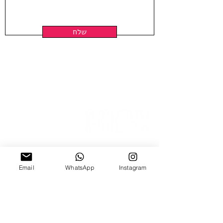
שלח
ניצנה 15 תל אביב
Email
WhatsApp
Instagram
ב'-ה', 10:00-18:00
ו', 10:00-15:00
צ׳אט וואטצאפ
Email Us