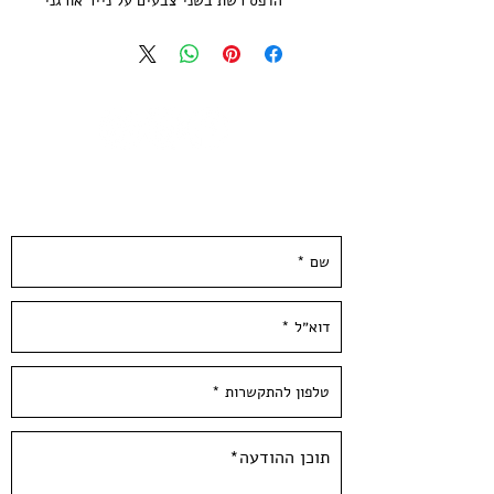
הדפס רשת בשני צבעים על נייר אורגני
מיוחד בגוון שנהב, 250 גר׳
גודל הנייר: 35*35 סמ
הודפס בדפוס רשת ידני בסטודיו בעלי
מהלאכה
לא כולל מיסגור
The sewage of tel aviv has never
השאירו פרטים ונחזור אליכן.ם ממש בקרוב :)
been so shiny!
Two colors Screen print Gold and
Black.
Paper size: 13*13 inch / 35*35 cm,
250 gr'
Hand Pulled at Hamelaha Workshop
Framing is not included