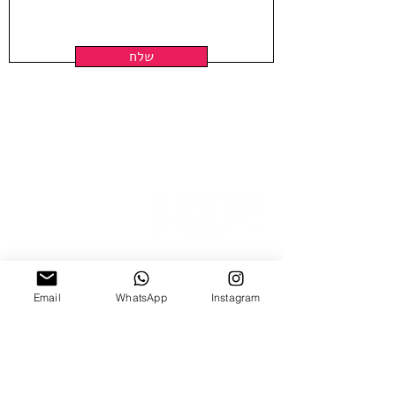
שלח
ניצנה 15 תל אביב
Email
WhatsApp
Instagram
ב'-ה', 10:00-18:00
ו', 10:00-15:00
צ׳אט וואטצאפ
Email Us