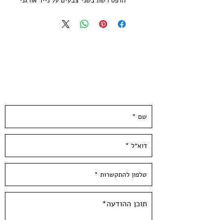
הדפס רשת בשני צבעים על נייר אורגני
מיוחד בגוון שנהב, 250 גר׳
גודל הנייר: 35*35 סמ
הודפס בדפוס רשת ידני בסטודיו בעלי
מהלאכה
לא כולל מיסגור
The sewage of tel aviv has never
השאירו פרטים ונחזור אליכן.ם ממש בקרוב :)
been so shiny!
Two colors Screen print Gold and
Black.
Paper size: 13*13 inch / 35*35 cm,
250 gr'
Hand Pulled at Hamelaha Workshop
Framing is not included