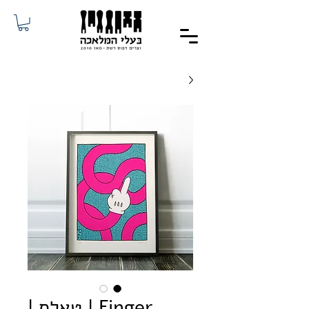
Finger | טאלס |