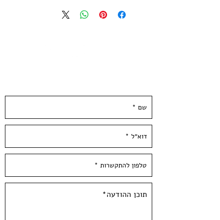
הדפס רשת בארבעה צבעים
מודפס על נייר אורגני איכותי בגוון שנהב,
300 גרם.
גודל הנייר 25*35 ס״מ
הודפס ידנית בסטודיו בעלי המלאכה
השאירו פרטים ונחזור אליכן.ם ממש בקרוב :)
*לא כולל מיסגור*
Thales | Finger 2018
Four colors Screen print
Limited edition of 35 copies signed
and numbered by the artist
Paper size: 14*10 inch / 35*25cm,
300 gr'
Hand Pulled at Hamelaha Workshop
Framing is not included