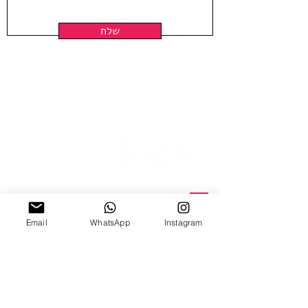
שלח
ניצנה 15 תל אביב
Email
WhatsApp
Instagram
ב'-ה', 10:00-18:00
ו', 10:00-15:00
צ׳אט וואטצאפ
Email Us