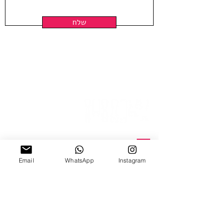
שלח
ניצנה 15 תל אביב
Email
WhatsApp
Instagram
ב'-ה', 10:00-18:00
ו', 10:00-15:00
צ׳אט וואטצאפ
Email Us