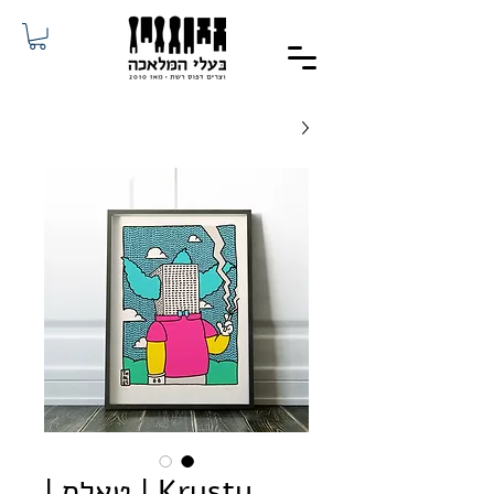
Krusty | טאלס |