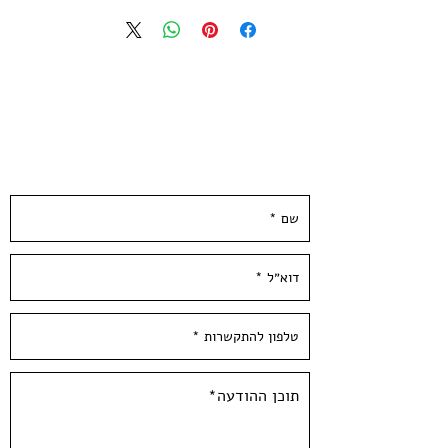
הדפס רשת בשבעה צבעים
מודפס על נייר אורגני איכותי בגוון שנהב,
300 גרם.
גודל הנייר 25*35 ס״מ
הודפס ידנית בסטודיו בעלי המלאכה
השאירו פרטים ונחזור אליכן.ם ממש בקרוב :)
*לא כולל מיסגור*
Thales | Krusty 2018
Seven colors Screen print
Limited edition of 35 copies signed
and numbered by the artist
Paper size: 14*10 inch / 35*25cm,
300 gr'
Hand Pulled at Hamelaha Workshop
Framing is not included