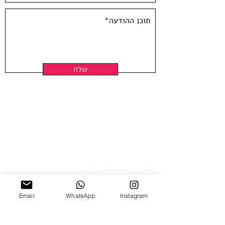
11-Color hand-pulled limited edition
screen print.
printed on 3mm thick grey
cardboard.
Limited Edition - All copies signed
and numbered.
שלח
Original Art by YONIL Printed at
Hamelacha Screenprint studio.
Size: 30 X 42 cm
**Frame not included**
The Print MUST be shipped flat,
and CANNOT be combined in the
same order with prints
larger than 30X42cm (up to that size
is okay)!
Email
WhatsApp
Instagram
ניצנה 15 תל אביב
ב'-ה', 10:00-18:00