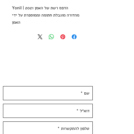
הדפס רשת של האמן Yonil | 2021
מהדורה מוגבלת חתומה וממוספרת על ידי
האמן
הדפס רשת ב- 11 צבעים, מודפס על קרטון
אפור דחוס בעובי 3 ממ
גודל הקרטון 30*42 ס״מ
הודפס ידנית בסטודיו בעלי המלאכה
בשל אופיו ועוביו, ההדפס חייב להשלח
בדואר כשהוא שטוח לגמרי
השאירו פרטים ונחזור אליכן.ם ממש בקרוב :)
לכן לא ניתן לצרף להזמנה זו הדפס הגדול מ
30*42 ס״מ
ניתן לשלב רק הדפסים קטנים יותר
*לא כולל מיסגור*
Yonil-2021
Original Art by YONIL