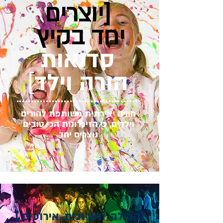
[יוצרים
יחד בקיץ
סדנאות
הורה וילד
]
חוויה יצירתית משותפת להורים
וילדים, כי הזיכרונות הכי טובים
נוצרים יחד
[קהילה. תערוכות. אירועים ]