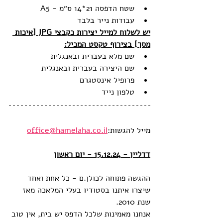
שטח הדפסה 21*14 ס״מ - A5
עבודות נייר בלבד
יש לשלוח למייל יצירות כקבצי JPG [איכות 
מסך] בצירוף טקסט המכיל:
שם מלא בעברית ובאנגלית
שם היצירה בעברית ובאנגלית
פרופיל אינסטגרם
טלפון נייד
מייל להגשות:
office@hamelaha.co.il
דדליין - 15.12.24 - יום ראשון
ההגשה פתוחה לכולן.ם - כל אחת ואחד 
שיצרו איתנו בסטודיו בעלי המלאכה מאז 
שנת 2010.
אנחנו מאמינות שלכל הדפס יש בית, אין טוב 