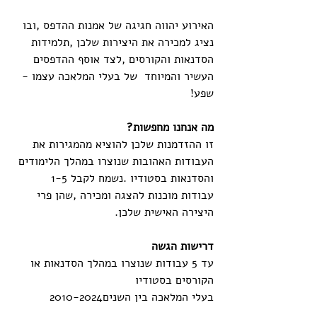
האירוע‭ ‬יהווה‭ ‬חגיגה‭ ‬של‭ ‬אמנות‭ ‬ההדפס‭, ‬ובו‭ 
‬נציג‭ ‬למכירה‭ ‬את‭ ‬היצירות‭ ‬שלכן‭, ‬תלמידות‭ 
‬הסדנאות‭ ‬והקורסים‭, ‬לצד‭ ‬אוסף‭ ‬ההדפסים‭ 
‬העשיר‭ ‬והמיוחד‭  ‬של‭ ‬בעלי‭ ‬המלאכה‭ ‬עצמו‭ - 
‬שפע‭!‬
מה‭ ‬אנחנו‭ ‬מחפשות‭?‬
זו‭ ‬ההזדמנות‭ ‬שלכן‭ ‬להוציא‭ ‬מהמגירות‭ ‬את‭ 
‬העבודות‭ ‬האהובות‭ ‬שנוצרו‭ ‬במהלך‭ ‬הלימודים‭ 
‬והסדנאות‭ ‬בסטודיו‭. ‬נשמח‭ ‬לקבל‭ ‬1-5‭ 
‬עבודות‭ ‬מוכנות‭ ‬להצגה‭ ‬ומכירה‭, ‬שהן‭ ‬פרי‭ 
‬היצירה‭ ‬האישית‭ ‬שלכן‭.‬
דרישות‭ ‬הגשה
עד‭ ‬5‭ ‬עבודות‭ ‬שנוצרו‭ ‬במהלך‭ ‬הסדנאות‭ ‬או‭ 
‬הקורסים‭ ‬בסטודיו
בעלי‭ ‬המלאכה‭ ‬בין‭ ‬השנים‭ ‬2010-2024