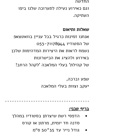
‬החדשה‭ ‬
וגם‭ ‬כאירוע‭ ‬נעילה‭ ‬לתערוכה‭ ‬שלנו‭ ‬ביפו‭ 
‬העתיקה‭.‬
שאלות‭ ‬ותיאום
אנחנו‭ ‬זמינות‭ ‬כרגיל‭ ‬בכל‭ ‬עניין‭ ‬בוואטצאפ‭ 
‬של‭ ‬הסטודיו ‭ ‬053-71178944
נשמח‭ ‬לראות‭ ‬את‭ ‬היצירות‭ ‬המדהימות‭ ‬שלכן‭ 
‬באירוע‭ ‬ולהציג‭ ‬את‭ ‬הכישרונות‭ ‬
של‭ ‬קהילת‭ '‬בעלי‭ ‬המלאכה‭' ‬לקהל‭ ‬הרחב‭!‬
שפע‭ ‬וברכה‭,‬
יעקב‭ ‬וצוות‭ ‬בעלי‭ ‬המלאכה‭ ‬
בריף טכני:
הדפסי רשת שיצרתן בסטודיו במהלך 
סדנה חד יומית, מרתון או קורס
גודל נייר עד 35*50 ס״מ 