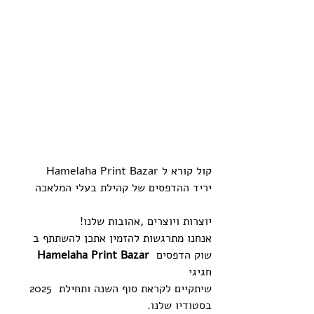
קול‭ ‬קורא‭ ‬ל‭  Hamelaha Print Bazar  ‬
יריד ‬ההדפסים‭ ‬של‭ ‬קהילת‭ ‬בעלי‭ ‬המלאכה
‬יוצרות‭ ‬ויוצרים‭, ‬אהובות‭ ‬שלנו‭! ‬
אנחנו‭ ‬מתרגשות‭ ‬להזמין‭ ‬אתכן‭ ‬להשתתף‭ ‬ב
 שוק‭ ‬הדפסים‭ 
Hamelaha Print Bazar
‬שיתקיים‭ ‬לקראת‭ ‬סוף‭ ‬השנה‭ ‬ותחילת ‭ ‬2025‭ 
‬בסטודיו‭ ‬שלנו‭. ‬