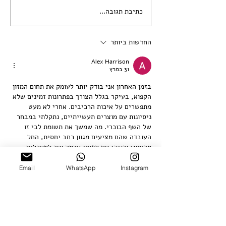
כתיבת תגובה...
רזוננס 2023 - מעבר לקיר.
שיח גלריה און-ליין
החדשות ביותר
Alex Harrison
31 במרץ
בזמן האחרון אני בודק יותר לעומק את תחום המזון 
הקפוא, בעיקר בגלל הצורך בפתרונות זמינים שלא 
מתפשרים על איכות הרכיבים. אחרי לא מעט 
ניסיונות עם מוצרים תעשייתיים, נתקלתי במבחר 
של השף הבוכרי. מה שמשך את תשומת לבי זו 
העובדה שהם מציעים מגוון רחב יחסית, החל 
מכיסוני ורניקי עם תפוחי אדמה ועד למאכלים 
מורכבים יותר כמו פלפלים ממולאים או מנטו.
מבחינה עניינית, נראה שיש כאן הקפדה על 
Email
WhatsApp
Instagram
שילובים מסורתיים. לדוגמה, הפילמני מגיע בכמה 
וריאציות של בקר, עגל ואפילו כבש, מה 
שמאפשר…
עוד