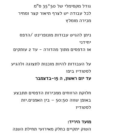
גודל‭ ‬מקסימלי‭ ‬של‭ ‬35‭*‬50‭ ‬ס‭"‬מ
לכל‭ ‬עבודה‭ ‬יש‭ ‬לצרף‭ ‬תיאור‭ ‬קצר‭ ‬ומחיר‭ 
‬מכירה‭ ‬מומלץ
ניתן‭ ‬להגיש‭ ‬עבודות‭ ‬מונופרינט‭/ ‬הדפס‭ 
‬יחידני‭ ‬
או‭ ‬הדפסים‭ ‬מתוך‭ ‬מהדורה - ‭‬עד‭ ‬2‭ ‬עותקים‭
על‭ ‬העבודות‭ ‬להיות‭ ‬מוכנות‭ ‬לתצוגה‭ ‬ולהגיע‭ 
‬לסטודיו‭ ‬ביפו‭ ‬
עד‭ ‬יום‭ ‬ראשון, ‬ה‭-‬15‭ ‬בדצמבר
חלוקת‭ ‬הרווחים‭ ‬ממכירות‭ ‬הדפסים‭ ‬תתבצע‭ ‬
באופן‭ ‬שווה‭ ‬‮–‬‭ ‬50:50‭ ‬בין‭ ‬האמנים‭.‬יות‭ 
‬לסטודיו
מועד‭ ‬היריד‭:‬
השוק‭ ‬יתקיים‭ ‬כחלק‭ ‬מאירועי‭ ‬תחילת‭ ‬השנה‭ 