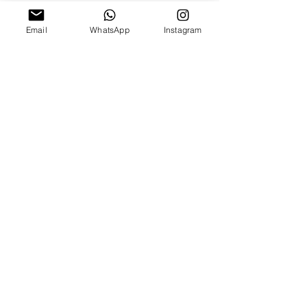
Email
WhatsApp
Instagram
תגובות
כתיבת תגובה...
קול קורא לתערוכת הדפסים
בנושא "חיי הלילה
היפואיים"
השאירו פרטים ונחזור אליכן.ם ממש בקרוב :)