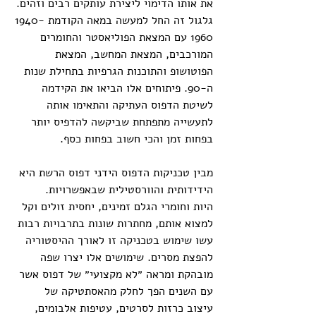
את אותו הדימוי ליצירת עותקים רבים וזהים. 
גלגול זה החל למעשה במאה הקודמת 1940-
1960 עם המצאת הפוליאסטר והחומרים 
המורכבים, המצאת המחשב, המצאת 
הפוטושופ והתוכנות הגרפיות בתחילת שנות 
ה-90. פיתוחים אלו הביאו את הקידמה 
לשיטת הדפוס העתיקה והתאימו אותה 
לתעשייה מתפתחת שביקשה להדפיס יותר 
בפחות זמן והכי חשוב בפחות כסף.
מבין טכניקות הדפוס הידני דפוס הרשת היא 
הידידותית והוורסטילית שבאפשרויות.
היות וחומרי הגלם זמינים, יחסית זולים וקל 
למצוא אותם, מחתרות שונות בתרבויות רבות 
עשו שימוש בטכניקה זו לאורך ההיסטוריה 
להפצת מסרים. שימושים אלו יצרו שפה 
מובהקת ומראה ״לא מקצועי״ של דפוס אשר 
עם השנים הפך לחלק מהאסתטיקה של 
עיצוב כרזות לסרטים, עטיפות אלבומים, 