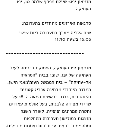
מוזיאון יפו> טיילת מפרץ שלמה 10, יפו 
העתיקה
סדנאות ואירועים מיוחדים בתערוכה:
שיח גלריה ייערך בתערוכה ביום שישי 
16.06 בשעה 11:30
-----------------------------
מוזיאון יפו העתיקה, הממוקם בכניסה לעיר 
העתיקה של יפו, שוכן בבית "הסראיה 
אל-עתיקה" – בית הממשל העות'מאני הישן. 
המבנה הייחודי מבחינה ארכיטקטונית 
והיסטורית, נבנה בראשית המאה ה-18 על 
שרידי מצודה צלבנית, בעל אולמות עמודים 
ותקרת קמרונים יפיפייה. לאורך השנה 
מוצגות במוזיאון תערוכות מתחלפות 
ומתקיימים בו אירועי תרבות ואמנות מובילים.