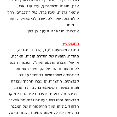
אלון, סופיה וולפקוביץ, עדי עוז-ארי, 
עומאר גרנות, עינת פלד, פול רוזנבוים, רחל 
קולומבוס, שירי לס, שרה לביאשוילי , תמר 
בן מימון
אוצרות: חגי פרגו ויעקב בן כהן.
רֵזֹונָנְס 
#3
רזוננס משמעותו ״הֵד, הִדהּוד, תגּובה, 
תהּודה. תופעה של החזרת קולות, הארכה, 
או של הגברת עוצמת הקול'. המונח רזוננס 
לקוח מתחום הטיפול הקבוצתי ומתייחס 
לדינמיקה שמתרחשת בטיפול/עבודה 
קבוצתית. היוצרות.ים עברו תהליך עבודה 
פתוח בסטודיו ששימש כמעבדה חוקרת. 
במפגשים שבועיים נוצרה ביניהן.ם דינמיקה 
קבוצתית והתגבשו רעיונות ודימויים שיצרו 
הדהוד ביניהן ומול ההיסטוריה של המבנה 
כמוזיאון יפו לעתיקות שנפתח בשנות ה-70 