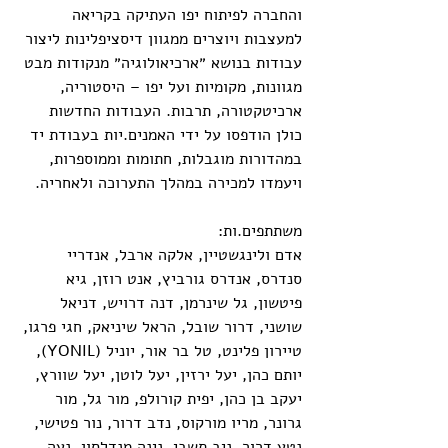
והחברה לפיתוח יפו העתיקה בקריאה 
למעצבות ויוצרים ממגוון דיסציפלינות ליצור 
עבודות בנושא ״ארכיאולוגיה״ מנקודות מבט 
מגוונות, מקומיות ועל יפו – היסטוריה, 
ארכיטקטורה, תרבות. העבודות החדשות 
כולן הודפסו על ידי האמנים.יות בעבודת יד 
במהדורות מוגבלות, חתומות וממוספרות, 
ויעמדו למכירה במהלך התערוכה ולאחריה. 
משתתפים.ות: 
אדם ולינגשטיין, אלקה ארבל, אנדריי 
סנדרס, אנדרס גורביץ, אנט רוזן, גיא 
פיטשון, גל שינרמן, דנה דרויש, דניאל 
שושני, דרור שובל, הראל שיניאק, חגי פרגו, 
טיירון פלינט, טל בר אור, יוניל (YONIL), 
יותם כהן, יעל ירזין, יעל לוטן, יעל שוורץ, 
יעקב בן כהן, יפית קורולפ, מור גל, מור 
גרונר, מריו מורקוס, נדב דרור, נור פטישי, 
נטע דרור, ניב תשבי, נינה מנדלסון, נעה 