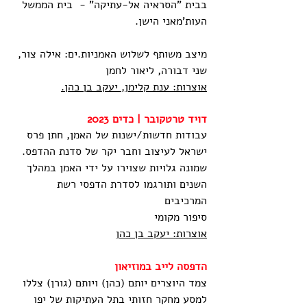
בבית "הסראיה אל-עתיקה" -  בית הממשל 
העות'מאני הישן.
מיצב משותף לשלוש האמניות.ים: אילה צור, 
שני דבורה, ליאור לחמן
אוצרות: ענת קלימן, יעקב בן כהן.
דויד טרטקובר | כדים 2023
עבודות חדשות/ישנות של האמן, חתן פרס 
ישראל לעיצוב וחבר יקר של סדנת ההדפס.
שמונה גלויות שצוירו על ידי האמן במהלך 
השנים ותורגמו לסדרת הדפסי רשת 
המרכיבים
סיפור מקומי 
אוצרות: יעקב בן כהן
הדפסה לייב במוזיאון 
צמד היוצרים יותם (כהן) ויותם (גורן) צללו 
למסע מחקר חזותי בתל העתיקות של יפו 