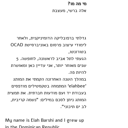
מי מה מו?
אלה ברשי, מעצבת
גדלתי ברפובליקה הדומיניקנית, ולאחר 
לימודי עיצוב פרסום באוניברסיטת OCAD 
בטורונטו,
הגעתי לתל אביב לראשונה, לחופשה. 5 
שנים מאוחר יותר, אני עדיין כאן ומאושרת 
להיות פה.
במהלך השנה האחרונה הקמתי את המותג 
'elahbee‘ המתמחה בטקסטילים מודפסים 
בעבודת יד ועם מודעות חברתית. את תמצית 
המותג ניתן לסכם במילים: "נשמה קריבית, 
לב ים תיכוני". 
My name is Elah Barshi and I grew up 
in the Dominican Republic.