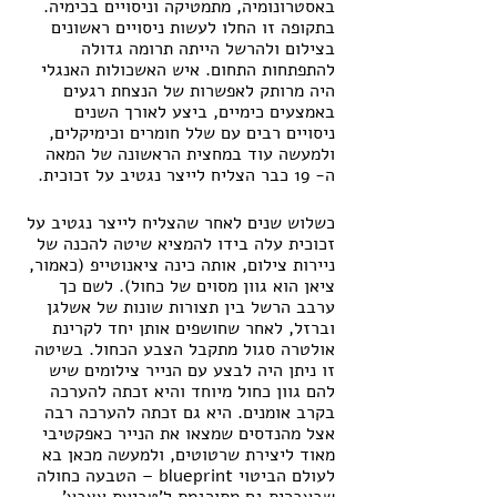
באסטרונומיה, מתמטיקה וניסויים בכימיה. 
בתקופה זו החלו לעשות ניסויים ראשונים 
בצילום ולהרשל הייתה תרומה גדולה 
להתפתחות התחום. איש האשכולות האנגלי 
היה מרותק לאפשרות של הנצחת רגעים 
באמצעים כימיים, ביצע לאורך השנים 
ניסויים רבים עם שלל חומרים וכימיקלים, 
ולמעשה עוד במחצית הראשונה של המאה 
ה- 19 כבר הצליח לייצר נגטיב על זכוכית. 
כשלוש שנים לאחר שהצליח לייצר נגטיב על 
זכוכית עלה בידו להמציא שיטה להכנה של 
ניירות צילום, אותה כינה ציאנוטייפ (כאמור, 
ציאן הוא גוון מסוים של כחול). לשם כך 
ערבב הרשל בין תצורות שונות של אשלגן 
וברזל, לאחר שחושפים אותן יחד לקרינת 
אולטרה סגול מתקבל הצבע הכחול. בשיטה 
זו ניתן היה לבצע עם הנייר צילומים שיש 
להם גוון כחול מיוחד והיא זכתה להערכה 
בקרב אומנים. היא גם זכתה להערכה רבה 
אצל מהנדסים שמצאו את הנייר כאפקטיבי 
מאוד ליצירת שרטוטים, ולמעשה מכאן בא 
לעולם הביטוי blueprint – הטבעה כחולה 
שבעברית גם מתורגמת ל'טביעת אצבע', 