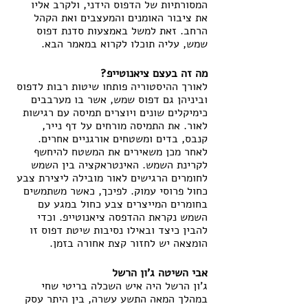
המסורתיות של הדפוס הידני, ולקרב אליו 
את ציבור האומנים והמעצבים ואת הקהל 
הרחב. זאת למשל באמצעות סדנת דפוס 
שמש, עליה תוכלו לקרוא במאמר הבא.
מה זה בעצם ציאנוטייפ?
לאורך ההיסטוריה פותחו שיטות רבות לדפוס 
וביניהן גם דפוס שמש, אשר בו מערבבים 
כימיקלים שונים ויוצרים תמיסה עם רגישות 
לאור. את התמיסה מורחים על דף נייר, 
קנבס, בדים ומשטחים אורגניים אחרים.  
לאחר מכן משאירים את המשטח להיחשף 
לקרינת השמש. האינטראקציה בין השמש 
לחומרים הרגישים לאור מובילה ליצירת צבע 
כחול פרוסי עמוק. לפיכך, כאשר משתמשים 
בחומרים המייצרים צבע כחול במגע עם 
השמש נקראת ההדפסה ציאנוטייפ. וכדי 
להבין כיצד ובאילו נסיבות שיטת דפוס זו 
הומצאה יש לחזור קצת אחורה בזמן.
אבי השיטה ג'ון הרשל
ג'ון הרשל היה איש השכלה בריטי שחי 
במהלך המאה התשע עשרה, בין היתר עסק 