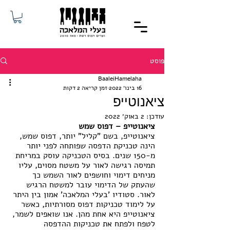
פוסט
BaaleiHamelaha
16 בינו׳ 2022
זמן קריאה 2 דקות
ציאנוטייפ
עודכן:
2 באוק׳ 2022
ציאנוטייפ – דפוס שמש
ציאנוטייפ, בשם "קליל" יותר, דפוס שמש, 
הינה טכניקת הדפסה שפותחה לפני יותר 
מ-150 שנים. בסיס הטכניקה עוסק במריחת 
תמיסה רגישה לאור על משטח מסוים, עליו 
מניחים דימוי וחושפים לאור השמש כך 
שהעתק של הדימוי עובר למשטח הרגיש 
לאור. סטודיו 'בעלי המלאכה' אמון בין היתר 
על לימוד טכניקות דפוס מסורתיות, כאשר 
ציאנוטייפ היא אחת מהן. אנו שואפים לשמר, 
לטפח ולפתח את טכניקות ההדפסה 