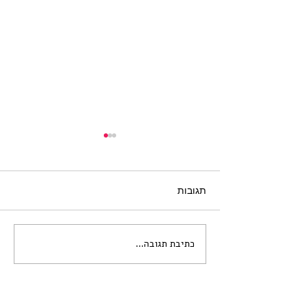
תגובות
כתיבת תגובה...
קול קורא לתערוכת הדפסים
בנושא "חיי הלילה
היפואיים"