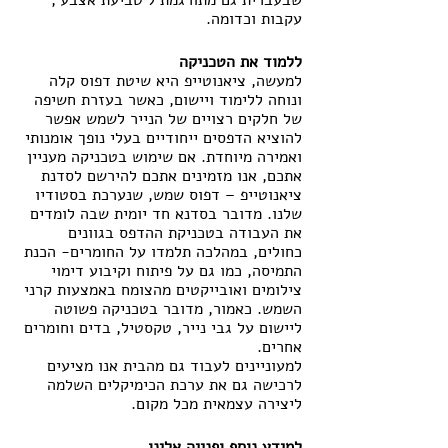
עקבות וכדומה.
ללמוד את הטכניקה
למעשה, ציאנוטייפ היא שיטת דפוס קלה 
ונוחה ללימוד ויישום, כאשר בעזרת חשיפה 
של חלקים רצויים של הנייר לשמש אפשר 
להוציא הדפסים ייחודיים בעלי נופך אומנותי 
ואמירה מיוחדת. אם שימוש בטכניקה מעניין 
אתכם, אנו מזמינים אתכם להירשם לסדנת 
ציאנוטייפ – דפוס שמש, שנערכת בסטודיו 
שלנו. מדובר בסדנא חד יומית שבה לומדים 
את העבודה בטכניקת ההדפס בגוונים 
כחולים, במהלכה תלמדו על החומרים- הכנת 
התמיסה, כמו גם על פיתוח וקיבוע דימוי 
צילומים ואובייקטים מהצומח באמצעות קרני 
השמש. כאמור, מדובר בטכניקה פשוטה 
ליישום על גבי נייר, טקסטיל, בדים וחומרים 
אחרים. 
למעוניינים לעבוד גם מהבית אנו מציעים 
לרכישה גם את ערכת הכימיקלים השלמה 
ליצירה עצמאית מכל מקום.
למידע נוסף ופנייה אלינו