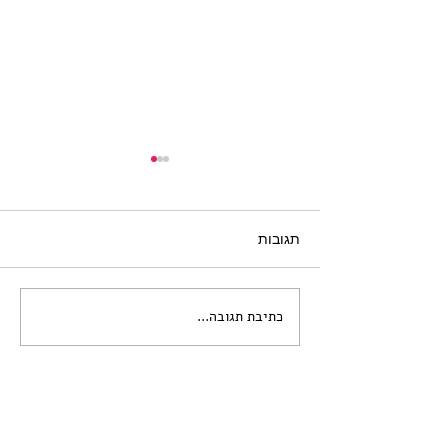
תגובות
כתיבת תגובה...
קול קורא לתערוכת הדפסים
בנושא "חיי הלילה
היפואיים"